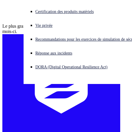
Microsoft
Vous subissez une cyberattaque ? Obtenez une aide immédiate.
Certification des produits matériels
Se connecter
Vie privée
Le plus grand volume de CVE de l'histoire récente a été publié ce
mois-ci.
Open search
Recommandations pour les exercices de simulation de sécu
Open language switcher
Français
Réponse aux incidents
DORA (Digital Operational Resilience Act)