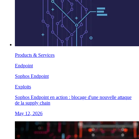
Products & Services
Endpoint
Sophos Endpoint
Exploits
Sophos Endpoint en action : blocage d'une nouvelle attaque
de la supply chain
May 12, 2026