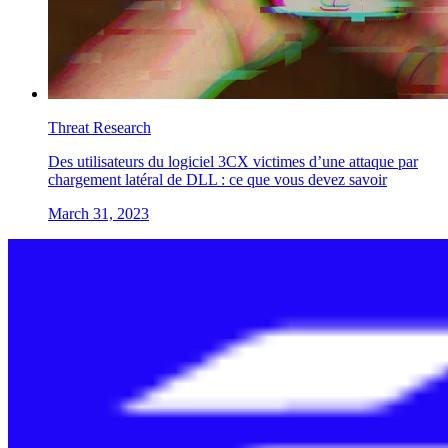
Threat Research
Des utilisateurs du logiciel 3CX victimes d’une attaque par
chargement latéral de DLL : ce que vous devez savoir
March 31, 2023