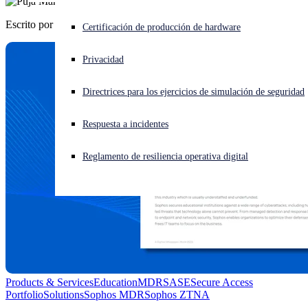
Escrito por
Puja Mahendru
¿Está sufriendo un ciberataque? Obtenga ayuda ahora mismo
Certificación de producción de hardware
Iniciar sesión
Privacidad
Open search
Directrices para los ejercicios de simulación de seguridad
Open language switcher
Español
Respuesta a incidentes
Reglamento de resiliencia operativa digital
Products & Services
Education
MDR
SASE
Secure Access
Portfolio
Solutions
Sophos MDR
Sophos ZTNA