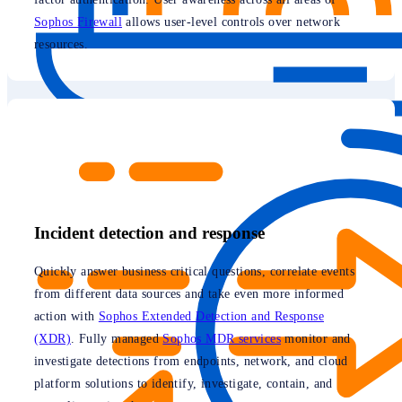
Sophos Firewall
allows user-level controls over network
resources.
Incident detection and response
Quickly answer business critical questions, correlate events
from different data sources and take even more informed
action with
Sophos Extended Detection and Response
(XDR)
. Fully managed
Sophos MDR services
monitor and
investigate detections from endpoints, network, and cloud
platform solutions to identify, investigate, contain, and