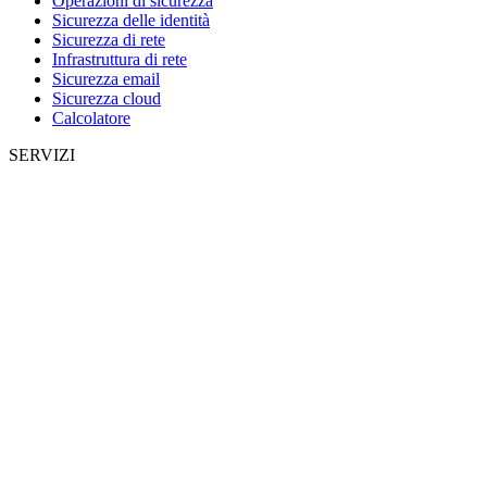
Operazioni di sicurezza
Sicurezza delle identità
Sicurezza di rete
Infrastruttura di rete
Sicurezza email
Sicurezza cloud
Calcolatore
SERVIZI