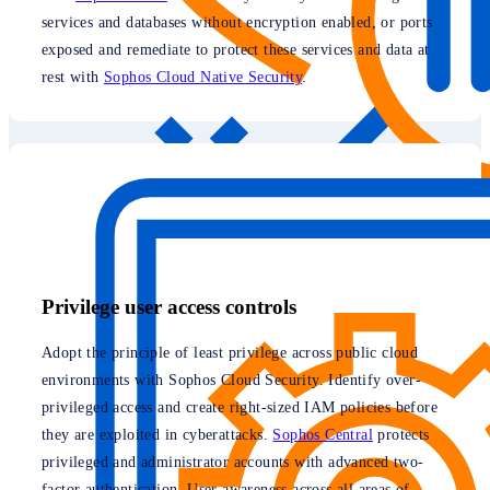
services and databases without encryption enabled, or ports
exposed and remediate to protect these services and data at
rest with
Sophos Cloud Native Security
.
Privilege user access controls
Adopt the principle of least privilege across public cloud
environments with Sophos Cloud Security. Identify over-
privileged access and create right-sized IAM policies before
they are exploited in cyberattacks.
Sophos Central
protects
privileged and administrator accounts with advanced two-
factor authentication. User awareness across all areas of