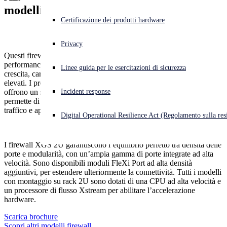
modelli 2U
Modelli a confronto
Cyberattacco in corso? Ottieni assistenza immediata
Certificazione dei prodotti hardware
Accedi
Ecosistema
Privacy
Questi firewall next-gen garantiscono massimi livelli di protezione,
Open search
performance e continuità del business alle imprese distribuite e in
Linee guida per le esercitazioni di sicurezza
Open language switcher
Italiano
crescita, caratterizzate da reti complesse che richiedono throughput
Central
elevati. I processori Sophos Xstream nelle appliance XGS 2U
Incident response
offrono un sistema dedicato per l’accelerazione hardware, che
permette di gestire facilmente anche la protezione intensiva di
Prova gratuita
traffico e applicazioni crittografati e ospitati nel cloud.
Digital Operational Resilience Act (Regolamento sulla resi
Informazioni Sull’Acquisto
I firewall XGS 2U garantiscono l’equilibrio perfetto tra densità delle
porte e modularità, con un’ampia gamma di porte integrate ad alta
velocità. Sono disponibili moduli FleXi Port ad alta densità
aggiuntivi, per estendere ulteriormente la connettività. Tutti i modelli
con montaggio su rack 2U sono dotati di una CPU ad alta velocità e
un processore di flusso Xstream per abilitare l’accelerazione
hardware.
Scarica brochure
Scopri altri modelli firewall