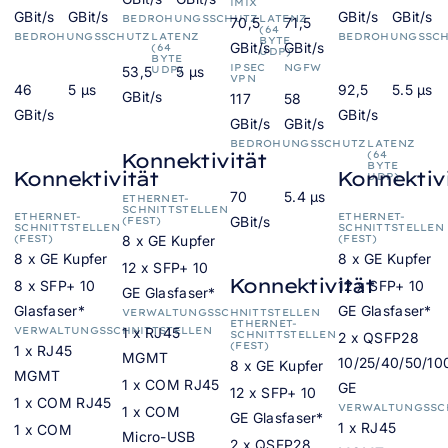
IMIX
GBit/s
GBit/s
GBit/s
GBit/s
BEDROHUNGSSCHUTZ
LATENZ
70,5
71,5
(64
BEDROHUNGSSCHUTZ
LATENZ
BEDROHUNGSSC
BYTE
GBit/s
GBit/s
(64
UDP)
BYTE
IPSEC
NGFW
53,5
UDP)
5 µs
VPN
46
5 µs
92,5
5.5 µs
GBit/s
117
58
GBit/s
GBit/s
GBit/s
GBit/s
BEDROHUNGSSCHUTZ
LATENZ
Konnektivität
(64
BYTE
Konnektivität
Konnektiv
UDP)
70
5.4 µs
ETHERNET-
SCHNITTSTELLEN
ETHERNET-
ETHERNET-
GBit/s
(FEST)
SCHNITTSTELLEN
SCHNITTSTELLEN
(FEST)
8 x GE Kupfer
(FEST)
8 x GE Kupfer
8 x GE Kupfer
12 x SFP+ 10
Konnektivität
8 x SFP+ 10
12 x SFP+ 10
GE Glasfaser*
Glasfaser*
GE Glasfaser*
VERWALTUNGSSCHNITTSTELLEN
ETHERNET-
VERWALTUNGSSCHNITTSTELLEN
1 x RJ45
SCHNITTSTELLEN
2 x QSFP28
(FEST)
1 x RJ45
MGMT
10/25/40/50/10
8 x GE Kupfer
MGMT
1 x COM RJ45
GE
12 x SFP+ 10
1 x COM RJ45
VERWALTUNGSSC
1 x COM
GE Glasfaser*
1 x RJ45
1 x COM
Micro-USB
2 x QSFP28