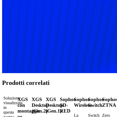
Prodotti correlati
Soluzione
XGS
XGS
XGS
Sophos
Sophos
Sophos
Sopho
visualizzata
con
Desktop
Desktop
SD-
Wireless
Switch
ZTNA
in
montaggio
(Gen.2)
(Gen.1)
RED
questa
La
Switch
Zero
su
pagina