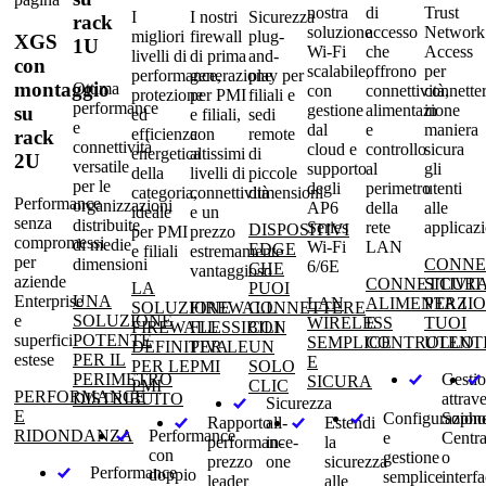
nostra
di
Trust
I
I nostri
Sicurezza
rack
soluzione
accesso
Network
migliori
firewall
plug-
XGS
1U
Wi-Fi
che
Access
livelli di
di prima
and-
con
scalabile,
offrono
per
performance,
generazione
play per
montaggio
Ottima
con
connettività,
connette
protezione
per PMI
filiali e
performance
gestione
alimentazione
in
su
ed
e filiali,
sedi
e
dal
e
maniera
efficienza
con
remote
rack
connettività
cloud e
controllo
sicura
energetica
altissimi
di
2U
versatile
supporto
al
gli
della
livelli di
piccole
per le
degli
perimetro
utenti
categoria,
connettività
dimensioni
Performance
organizzazioni
AP6
della
alle
ideale
e un
senza
distribuite
Series
rete
applicazi
DISPOSITIVI
per PMI
prezzo
compromessi
di medie
Wi-Fi
LAN
EDGE
e filiali
estremamente
per
dimensioni
CONNE
6/6E
CHE
vantaggioso
aziende
CONNETTIVIT
SICUR
LA
PUOI
Enterprise
UNA
LAN
ALIMENTAZI
PER I
SOLUZIONE
FIREWALL
CONNETTERE
e
SOLUZIONE
WIRELESS
E
TUOI
FIREWALL
FLESSIBILI
CON
superfici
POTENTE
SEMPLICE
CONTROLLO
UTENT
DEFINITIVA
PER LE
UN
estese
PER IL
E
PER LE
PMI
SOLO
PERIMETRO
Gesti
SICURA
PMI
CLIC
PERFORMANCE
DISTRIBUITO
attrav
Sicurezza
E
Configurazion
Sopho
Rapporto
all-
Estendi
RIDONDANZA
Performance
e
Centra
performance-
in-
la
con
gestione
o
prezzo
one
sicurezza
Performance
doppio
semplice
interf
leader
alle