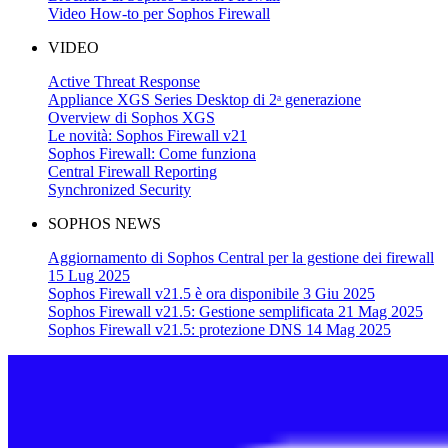
Video How-to per Sophos Firewall
VIDEO
Active Threat Response
Appliance XGS Series Desktop di 2ᵃ generazione
Overview di Sophos XGS
Le novità: Sophos Firewall v21
Sophos Firewall: Come funziona
Central Firewall Reporting
Synchronized Security
SOPHOS NEWS
Aggiornamento di Sophos Central per la gestione dei firewall
15 Lug 2025
Sophos Firewall v21.5 è ora disponibile 3 Giu 2025
Sophos Firewall v21.5: Gestione semplificata 21 Mag 2025
Sophos Firewall v21.5: protezione DNS 14 Mag 2025