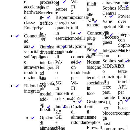
e
Wi-
processore
attraverso
utente
di
filiali
accelerazione
Fi
per
Sophos
locale
settore
e
hardware
5
accelerare
Central
alle
Power
di
Risparmio
opzionale
il
sedi
Varie
over-
classe
energia
su
traffico
remote
opzioni
Ethern
Enterprise
quando
tutti
e
per
in
i
Connettività
le
Integr
Connettività
l’accesso
esercizio
modelli
plug-
app
con
ad
guest
and-
Sopho
alta
Supporto
Opzioni
Gamma
play
Integrazione
MDR
velocità
opzionale
di
diversificata
semplice
con
o
sull’appliance
di
connettività
di
Sophos
soluzi
e
Wi-
add-
Nessun
interfacce
MDR/XDR
di
attraverso
Fi
on
bisogno
integrate
o
terze
moduli
6
modulari
di
ad
soluzioni
parti
opzionali
e
per
tecnici
alta
di
tramit
5G
Wi-
specializzati
velocità,
Ridondanza
terze
API,
in
Fi
in
più
integrata
parti
per
modelli
e
loco
moduli
tramite
blocca
selezionati
4G/5G
add-
Gestione
API,
gli
on
Interfacce
Opzioni
con
per
host
flessibili
2,5
di
il
bloccare
compr
GE
alimentazione
tuo
Opzioni
gli
e
ridondante
Sophos
di
host
10
Firewall
alimentazione
compromessi