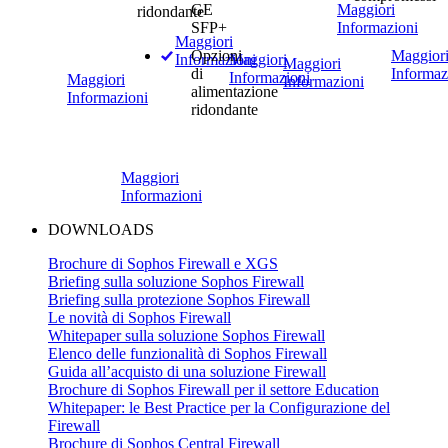
GE
Maggiori
ridondante
SFP+
Informazioni
Maggiori
Opzioni
Maggior
Informazioni
Maggiori
Maggiori
di
Informaz
Informazioni
Maggiori
Informazioni
alimentazione
Informazioni
ridondante
Maggiori
Informazioni
DOWNLOADS
Brochure di Sophos Firewall e XGS
Briefing sulla soluzione Sophos Firewall
Briefing sulla protezione Sophos Firewall
Le novità di Sophos Firewall
Whitepaper sulla soluzione Sophos Firewall
Elenco delle funzionalità di Sophos Firewall
Guida all’acquisto di una soluzione Firewall
Brochure di Sophos Firewall per il settore Education
Whitepaper: le Best Practice per la Configurazione del
Firewall
Brochure di Sophos Central Firewall