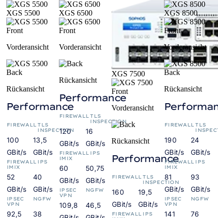
XGS 5500
XGS 6500
XGS 8500
Vorderansicht
Vorderansicht
Vorderansicht
XGS 7500
Rückansicht
Rückansicht
Rückansicht
Performance
Performance
Performa
Vorderansicht
FIREWALL
TLS
INSPECTION
FIREWALL
TLS
FIREWALL
TLS
INSPECTION
120
16
INSPEC
100
13,5
190
24
Rückansicht
GBit/s
GBit/s
GBit/s
GBit/s
GBit/s
GBit/s
FIREWALL
IPS
Performance
IMIX
FIREWALL
IPS
FIREWALL
IPS
IMIX
60
50,75
IMIX
52
40
81
93
FIREWALL
TLS
GBit/s
GBit/s
INSPECTION
GBit/s
GBit/s
GBit/s
GBit/s
IPSEC
NGFW
160
19,5
VPN
IPSEC
NGFW
IPSEC
NGFW
GBit/s
GBit/s
VPN
109,8
46,5
VPN
92,5
38
141
76
FIREWALL
IPS
GBit/s
GBit/s