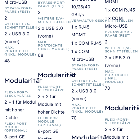
MGMT
Micro-USB
BYPASS-PORT-
PAARE (FEST)
10/25/40
BYPASS-PORT-
1 x COM RJ45
PAARE (FEST)
2
GBit/s
2
1 x COM
WEITERE E/A-
VERWALTUNGSSCHNITTSTELLEN
SCHNITTSTELLEN
WEITERE E/A-
Micro-USB
1 x RJ45
SCHNITTSTELLEN
2 x USB 3.0
BYPASS-PORT-
2 x USB 3.0
MGMT
(vorne)
PAARE (FEST)
(vorne)
2
MAX.
1 x COM RJ45
PORTDICHTE
MAX.
WEITERE E/A-
(INKL. MODULE)
1 x COM
PORTDICHTE
SCHNITTSTELLEN
(INKL. MODULE)
68
2 x USB 3.0
Micro-USB
48
(vorne)
BYPASS-PORT-
PAARE (FEST)
MAX.
Modularität
2
PORTDICHTE
(INKL.
Modularität
WEITERE E/A-
MODULE)
SCHNITTSTELLEN
FLEXI-PORT-
70
STECKPLÄTZE
2 x USB 3.0
FLEXI-PORT-
STECKPLÄTZE
2 + 2 für
(vorne)
2 + 1 für Modul
Module mit
MAX.
Modularit
PORTDICHTE
mit hoher
hoher Dichte
(INKL. MODULE)
Dichte
70
FLEXI PORT
FLEXI-PORT-
MODULE
STECKPLÄTZE
FLEXI PORT
(OPTIONAL)
MODULE
2 + 2 für
(OPTIONAL)
8-port GE
Modularität
8-port GE
Module mit
Kupfer