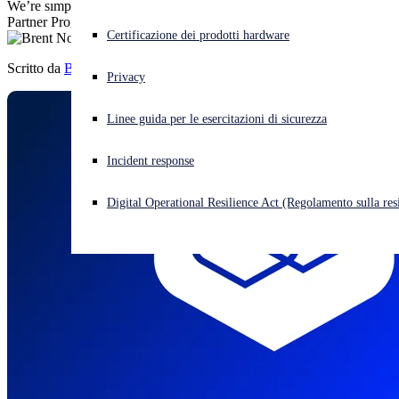
We’re simplifying, modernizing, and strengthening the Sophos
Partner Program to make it easier for you to learn, sell, and grow.
Cyberattacco in corso? Ottieni assistenza immediata
Certificazione dei prodotti hardware
Accedi
Scritto da
Brent Nohl
Privacy
Open search
Linee guida per le esercitazioni di sicurezza
Open language switcher
Italiano
Incident response
Digital Operational Resilience Act (Regolamento sulla resi