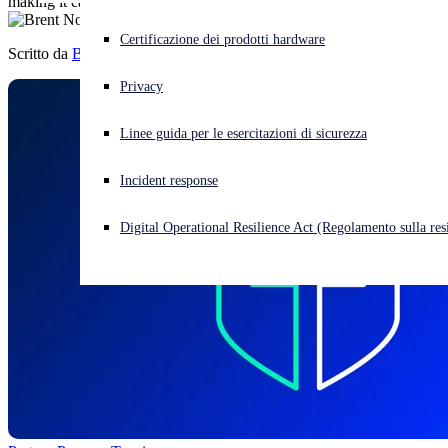
making it easier for you to quote and sell.
Cyberattacco in corso? Ottieni assistenza immediata
Certificazione dei prodotti hardware
Scritto da
Brent Nohl
Accedi
Privacy
Open search
Linee guida per le esercitazioni di sicurezza
Open language switcher
Italiano
Incident response
Digital Operational Resilience Act (Regolamento sulla resi