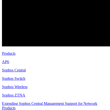
Products
AP6
Sophos Central
Sophos Switch
Sophos Wireless
Sophos ZTNA
Extending Sophos Central Management Support for Network
Products