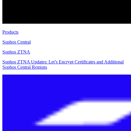
Products
Sophos Central
Sophos ZTNA
Sophos ZTNA Updates: Let’s Encrypt Certificates and Additional
Sophos Central Regions