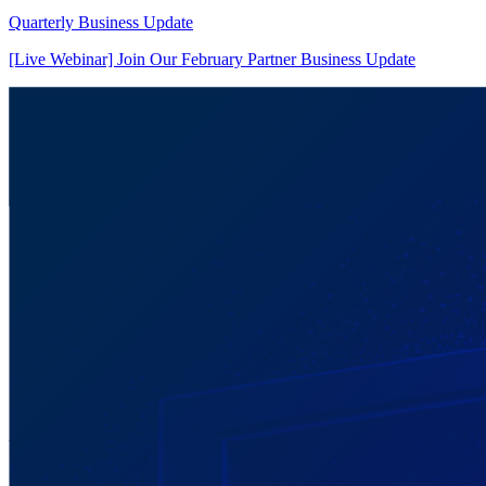
Quarterly Business Update
[Live Webinar] Join Our February Partner Business Update