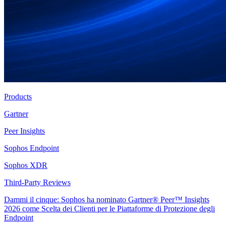
Products
Gartner
Peer Insights
Sophos Endpoint
Sophos XDR
Third-Party Reviews
Dammi il cinque: Sophos ha nominato Gartner® Peer™ Insights
2026 come Scelta dei Clienti per le Piattaforme di Protezione degli
Endpoint