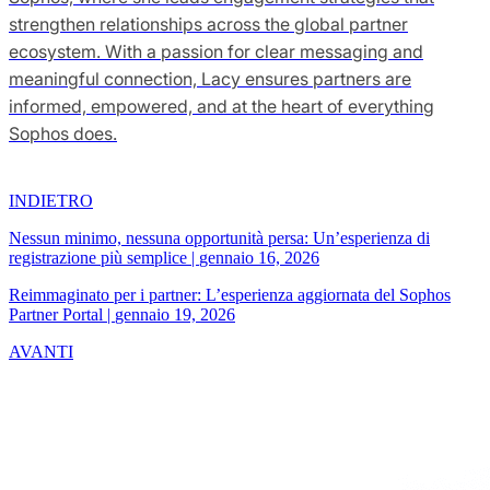
strengthen relationships across the global partner
ecosystem. With a passion for clear messaging and
meaningful connection, Lacy ensures partners are
informed, empowered, and at the heart of everything
Sophos does.
INDIETRO
Nessun minimo, nessuna opportunità persa: Un’esperienza di
registrazione più semplice
|
gennaio 16, 2026
Reimmaginato per i partner: L’esperienza aggiornata del Sophos
Partner Portal
|
gennaio 19, 2026
AVANTI