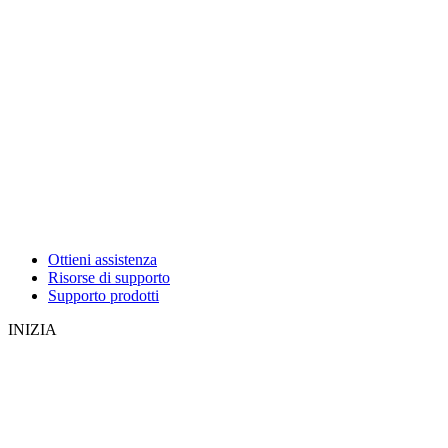
Ottieni assistenza
Risorse di supporto
Supporto prodotti
INIZIA