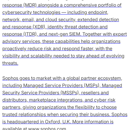
response (MDR) alongside a comprehensive portfolio of
cybersecurity technologies — including endpoint,
network, email, and cloud security, extended detection
and response (XDR), identity threat detection and
response (ITDR), and next-gen SIEM. Together with expert
advisory services, these capabilities help organizations
proactively reduce risk and respond faster, with the
visibility and scalability needed to stay ahead of evolving
threats.
Sophos goes to market with a global partner ecosystem,
including Managed Service Providers (MSPs), Managed
Security Service Providers (MSSPs), resellers and
distributors, marketplace integrations, and cyber risk
partners, giving organizations the flexibility to choose
trusted relationships when securing their business. Sophos
is headquartered in Oxford, U.K. More information is
available at www.sophos.com.