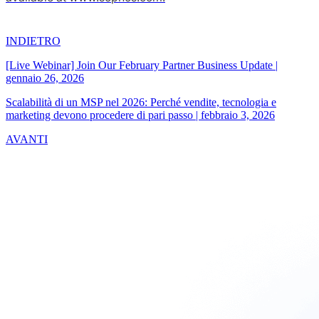
INDIETRO
[Live Webinar] Join Our February Partner Business Update
|
gennaio 26, 2026
Scalabilità di un MSP nel 2026: Perché vendite, tecnologia e
marketing devono procedere di pari passo
|
febbraio 3, 2026
AVANTI