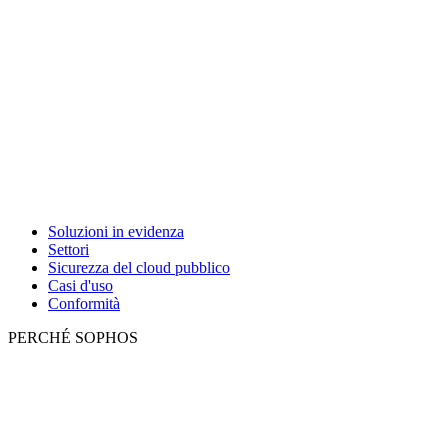
Soluzioni in evidenza
Settori
Sicurezza del cloud pubblico
Casi d'uso
Conformità
PERCHÉ SOPHOS