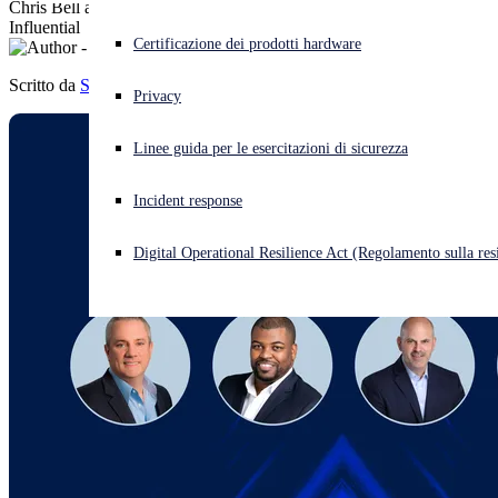
Chris Bell and Scott Barlow also named among CRN’s 50 Most
Influential
Cyberattacco in corso? Ottieni assistenza immediata
Certificazione dei prodotti hardware
Accedi
Scritto da
Sophos
Privacy
Open search
Linee guida per le esercitazioni di sicurezza
Open language switcher
Italiano
Incident response
Digital Operational Resilience Act (Regolamento sulla resi