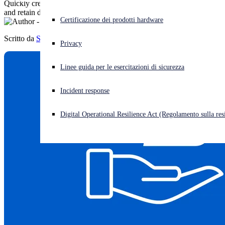
Quickly create multiple quote versions, compare distributor pricing,
and retain discounts with ease.
Cyberattacco in corso? Ottieni assistenza immediata
Certificazione dei prodotti hardware
Accedi
Scritto da
Sophos
Privacy
Open search
Linee guida per le esercitazioni di sicurezza
Open language switcher
Italiano
Incident response
Digital Operational Resilience Act (Regolamento sulla resi