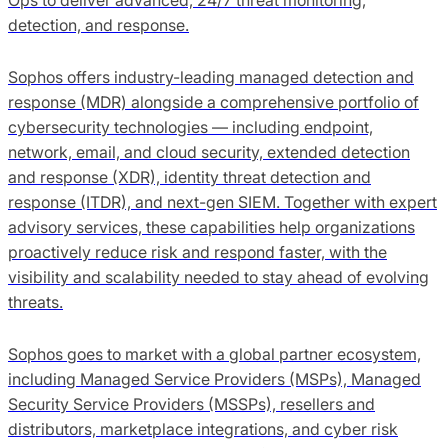
detection, and response.
Sophos offers industry-leading managed detection and
response (MDR) alongside a comprehensive portfolio of
cybersecurity technologies — including endpoint,
network, email, and cloud security, extended detection
and response (XDR), identity threat detection and
response (ITDR), and next-gen SIEM. Together with expert
advisory services, these capabilities help organizations
proactively reduce risk and respond faster, with the
visibility and scalability needed to stay ahead of evolving
threats.
Sophos goes to market with a global partner ecosystem,
including Managed Service Providers (MSPs), Managed
Security Service Providers (MSSPs), resellers and
distributors, marketplace integrations, and cyber risk