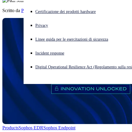
Scritto da
Paul Murray
Cyberattacco in corso? Ottieni assistenza immediata
Certificazione dei prodotti hardware
Accedi
Privacy
Open search
Linee guida per le esercitazioni di sicurezza
Open language switcher
Italiano
Incident response
Digital Operational Resilience Act (Regolamento sulla resi
Products
Sophos EDR
Sophos Endpoint