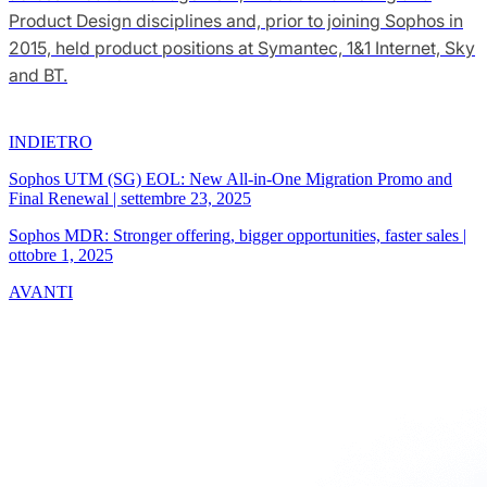
Product Design disciplines and, prior to joining Sophos in
2015, held product positions at Symantec, 1&1 Internet, Sky
and BT.
INDIETRO
Sophos UTM (SG) EOL: New All-in-One Migration Promo and
Final Renewal
|
settembre 23, 2025
Sophos MDR: Stronger offering, bigger opportunities, faster sales
|
ottobre 1, 2025
AVANTI