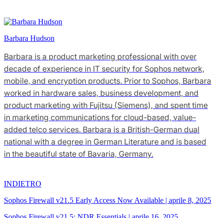
Barbara Hudson
Barbara is a product marketing professional with over
decade of experience in IT security for Sophos network,
mobile, and encryption products. Prior to Sophos, Barbara
worked in hardware sales, business development, and
product marketing with Fujitsu (Siemens), and spent time
in marketing communications for cloud-based, value-
added telco services. Barbara is a British-German dual
national with a degree in German Literature and is based
in the beautiful state of Bavaria, Germany.
INDIETRO
Sophos Firewall v21.5 Early Access Now Available
|
aprile 8, 2025
Sophos Firewall v21.5: NDR Essentials
|
aprile 16, 2025