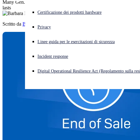
Many Gen.1 desktop models are now only available as long as stock
lasts
Cyberattacco in corso? Ottieni assistenza immediata
Certificazione dei prodotti hardware
Accedi
Scritto da
Barbara Hudson
Privacy
Open search
Linee guida per le esercitazioni di sicurezza
Open language switcher
Italiano
Incident response
Digital Operational Resilience Act (Regolamento sulla resi