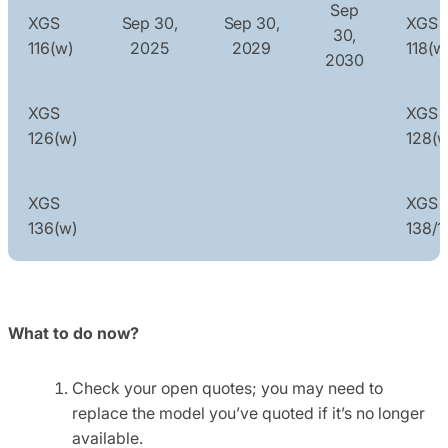
Sep
XGS
Sep 30,
Sep 30,
XGS
30,
116(w)
2025
2029
118(w
2030
XGS
XGS
126(w)
128(w
XGS
XGS
136(w)
138/
What to do now?
Check your open quotes; you may need to
replace the model you’ve quoted if it’s no longer
available.