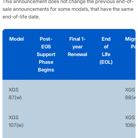
This announcement does not change the previous end-of-
sale announcements for some models, that have the same
end-of-life date.
Model
Post-
Final 1-
End
Migra
EOS
year
of
Pa
Support
Renewal
Life
Phase
(EOL)
Begins
XGS
XGS
87(w)
88(w
XGS
XGS
107(w)
108(w