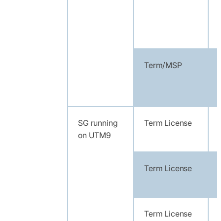
Term/MSP
SG running
Term License
on UTM9
Term License
Term License