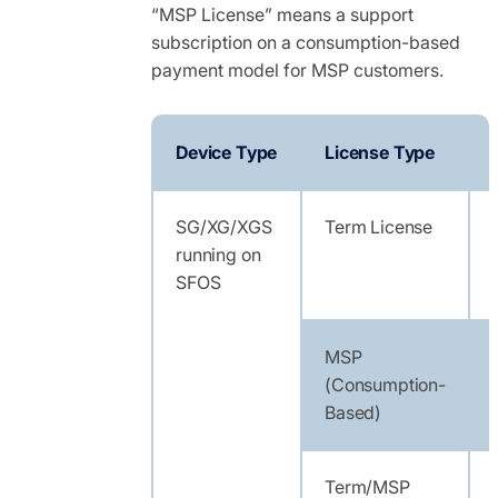
“MSP License” means a support
subscription on a consumption-based
payment model for MSP customers.
Device Type
License Type
SG/XG/XGS
Term License
running on
SFOS
MSP
(Consumption-
Based)
Term/MSP