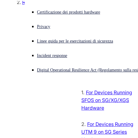
REPLACEMENT OPTIONS
Contratti - Termini e condizioni
Cyberattacco in corso? Ottieni assistenza immediata
Certificazione dei prodotti hardware
Accedi
STANDARD HARDWARE
REPLACEMENT (RETURN AND
Conformità alle norme sul commercio mondiale
Privacy
REPLACE)
Open search
Linee guida per le esercitazioni di sicurezza
Open language switcher
Italiano
Informative
ADVANCE HARDWARE
Incident response
REPLACEMENT
Criteri
Digital Operational Resilience Act (Regolamento sulla resi
Eligibility
For Devices Running
SFOS on SG/XG/XGS
Hardware
For Devices Running
UTM 9 on SG Series