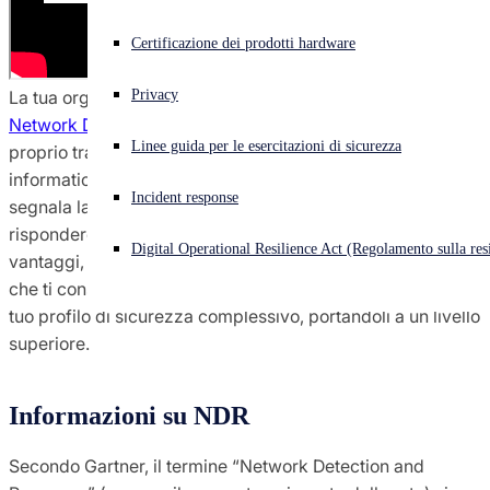
Cyberattacco in corso? Ottieni assistenza immediata
Certificazione dei prodotti hardware
Accedi
La tua organizzazione può utilizzare una soluzione di
Privacy
Network Detection and Response (NDR)
per monitorare il
Open search
Linee guida per le esercitazioni di sicurezza
Open language switcher
proprio traffico di rete. La soluzione identifica minacce
Italiano
informatiche e comportamenti anomali nell’intera rete,
Incident response
segnala la presenza di eventuali attacchi ed è in grado di
rispondere agli incidenti per conto tuo. Oltre a tutti questi
Digital Operational Resilience Act (Regolamento sulla resi
vantaggi, una soluzione NDR offre approfondimenti utili,
che ti consentono di ottimizzare la protezione della rete e il
tuo profilo di sicurezza complessivo, portandoli a un livello
superiore.
Informazioni su NDR
Secondo Gartner, il termine “Network Detection and