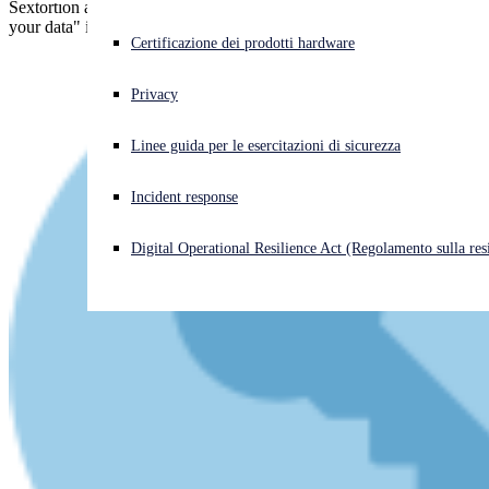
Sextortion again - but with "we hacked your website and stole all
your data" instead of "we hacked your webcam and made a video".
Cyberattacco in corso? Ottieni assistenza immediata
Certificazione dei prodotti hardware
Accedi
Privacy
Open search
Linee guida per le esercitazioni di sicurezza
Open language switcher
Italiano
Incident response
Digital Operational Resilience Act (Regolamento sulla resi