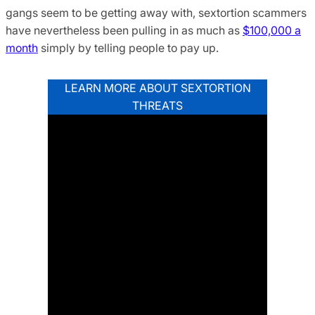
gangs seem to be getting away with, sextortion scammers
have nevertheless been pulling in as much as
$100,000 a
month
simply by telling people to pay up.
LEARN MORE ABOUT SEXTORTION
THREATS