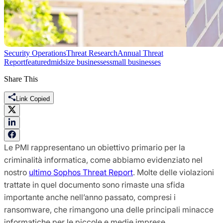
Security Operations
Threat Research
Annual Threat
Report
featured
midsize businesses
small businesses
Share This
Link Copied
Le PMI rappresentano un obiettivo primario per la
criminalità informatica, come abbiamo evidenziato nel
nostro
ultimo Sophos Threat Report
. Molte delle violazioni
trattate in quel documento sono rimaste una sfida
importante anche nell’anno passato, compresi i
ransomware, che rimangono una delle principali minacce
informatiche per le piccole e medie imprese.