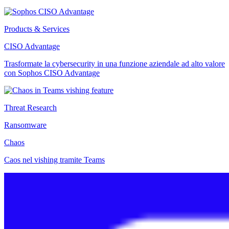
Products & Services
CISO Advantage
Trasformate la cybersecurity in una funzione aziendale ad alto valore
con Sophos CISO Advantage
Threat Research
Ransomware
Chaos
Caos nel vishing tramite Teams