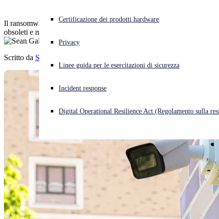
Cyberattacco in corso? Ottieni assistenza immediata
Certificazione dei prodotti hardware
Il ransomware resta la minaccia più rilevante, ma i dispositivi di rete
Accedi
obsoleti e mal configurati ne semplificano la diffusione
Privacy
Scritto da
Sean Gallagher
Open search
Linee guida per le esercitazioni di sicurezza
Open language switcher
Italiano
Incident response
Digital Operational Resilience Act (Regolamento sulla resi