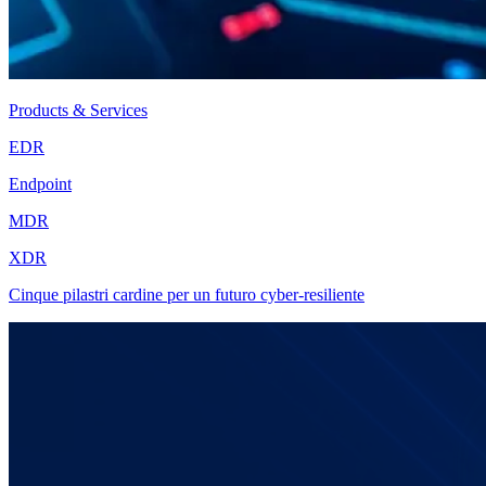
Products & Services
EDR
Endpoint
MDR
XDR
Cinque pilastri cardine per un futuro cyber-resiliente