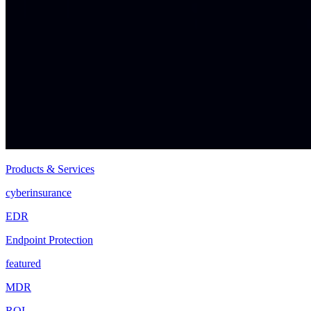
Products & Services
cyberinsurance
EDR
Endpoint Protection
featured
MDR
ROI