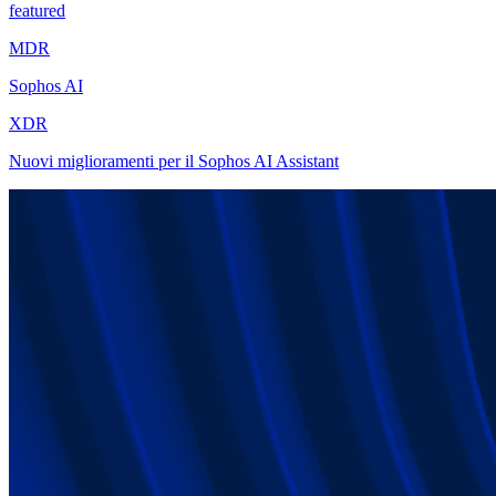
featured
MDR
Sophos AI
XDR
Nuovi miglioramenti per il Sophos AI Assistant