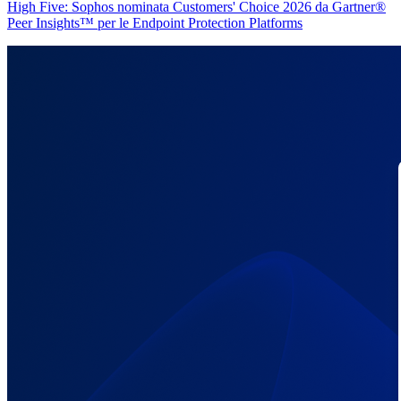
High Five: Sophos nominata Customers' Choice 2026 da Gartner®
Peer Insights™ per le Endpoint Protection Platforms