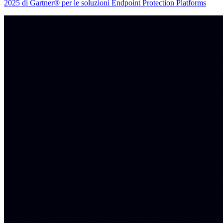
2025 di Gartner® per le soluzioni Endpoint Protection Platforms