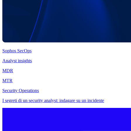
Sophos SecOps
Analyst insights
MDR
MTR
Security Operations
I segreti di un security analyst: indagare su un incidente