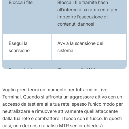
Blocca i file
Blocca i file tramite hash
all’interno di un ambiente per
impedire l’esecuzione di
contenuti dannosi
Esegui la
Avvia la scansione del
scansione
sistema
Blocca i siti
Blocca un sito Web o un
Web/IP/CIDR
indirizzo IP specifico tramite il
controllo Web
Voglio prendermi un momento per tuffarmi in Live
Terminal. Quando si affronta un aggressore attivo con un
Blocca
Blocca un’applicazione
accesso da tastiera alla tua rete, spesso l’unico modo per
l’applicazione
specifica tramite il controllo
neutralizzare e rimuovere attivamente quell’attaccante
delle applicazioni
dalla tua rete è combattere il fuoco con il fuoco. In questi
casi, uno dei nostri analisti MTR senior chiederà