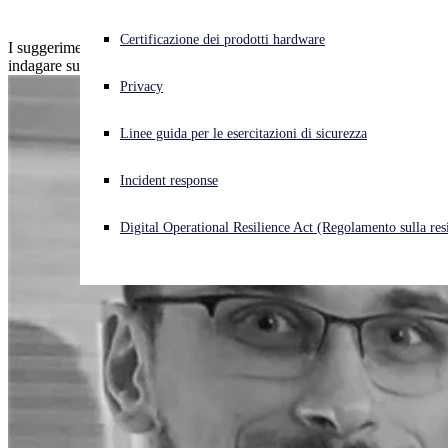
Cyberattacco in corso? Ottieni assistenza immediata
Certificazione dei prodotti hardware
I suggerimenti degli analisti della sicurezza più esperti per aiutarti a
Accedi
indagare sugli incidenti
Privacy
Open search
Linee guida per le esercitazioni di sicurezza
Open language switcher
Italiano
Incident response
Digital Operational Resilience Act (Regolamento sulla resi