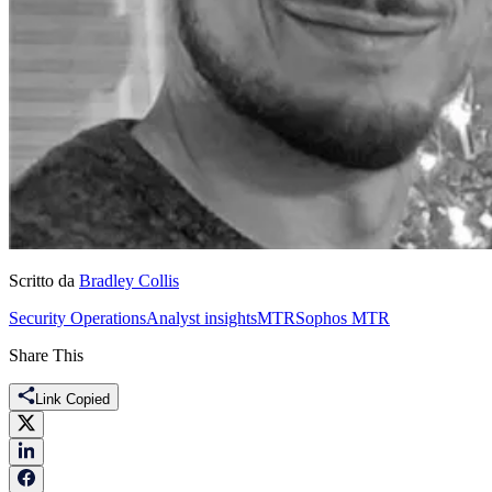
Scritto da
Bradley Collis
Security Operations
Analyst insights
MTR
Sophos MTR
Share This
Link Copied