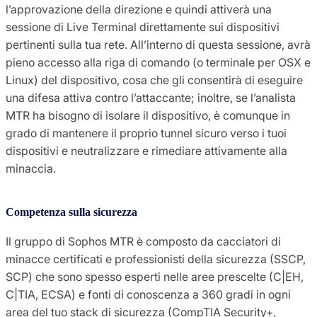
l’approvazione della direzione e quindi attiverà una
Usa il terminale
Se altre azioni di risposta non
sessione di Live Terminal direttamente sui dispositivi
in tempo reale
sono efficaci, l’uso di Live
pertinenti sulla tua rete. All’interno di questa sessione, avrà
Terminal può darci accesso
pieno accesso alla riga di comando (o terminale per OSX e
diretto all’host.
Linux) del dispositivo, cosa che gli consentirà di eseguire
una difesa attiva contro l’attaccante; inoltre, se l’analista
MTR ha bisogno di isolare il dispositivo, è comunque in
SophosLabs
Il team di Sophos MTR ha una
grado di mantenere il proprio tunnel sicuro verso i tuoi
linea diretta con i SophosLabs
dispositivi e neutralizzare e rimediare attivamente alla
per raccogliere i dati più
minaccia.
aggiornati sulle minacce su
una particolare minaccia.
Competenza sulla sicurezza
Il gruppo di Sophos MTR è composto da cacciatori di
minacce certificati e professionisti della sicurezza (SSCP,
SCP) che sono spesso esperti nelle aree prescelte (C|EH,
C|TIA, ECSA) e fonti di conoscenza a 360 gradi in ogni
area del tuo stack di sicurezza (CompTIA Security+,