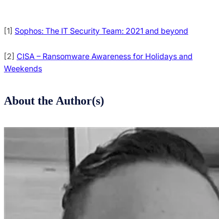
[1]
Sophos: The IT Security Team: 2021 and beyond
[2]
CISA – Ransomware Awareness for Holidays and
Weekends
About the Author(s)