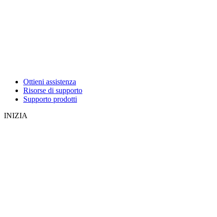
Ottieni assistenza
Risorse di supporto
Supporto prodotti
INIZIA