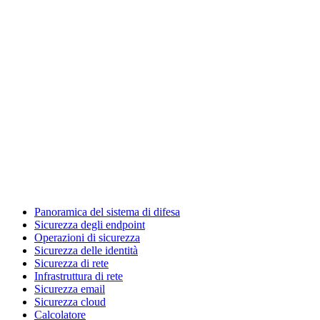
Panoramica del sistema di difesa
Sicurezza degli endpoint
Operazioni di sicurezza
Sicurezza delle identità
Sicurezza di rete
Infrastruttura di rete
Sicurezza email
Sicurezza cloud
Calcolatore