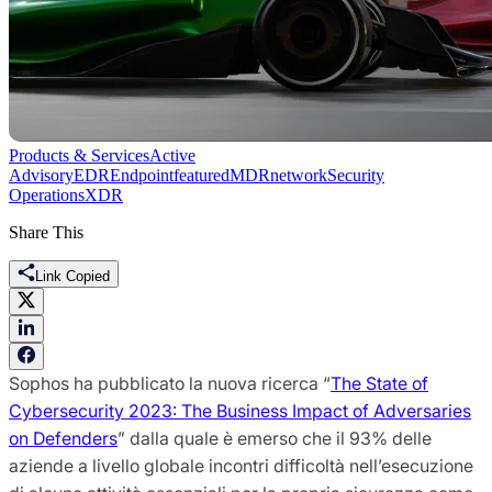
Products & Services
Active
Advisory
EDR
Endpoint
featured
MDR
network
Security
Operations
XDR
Share This
Link Copied
Sophos ha pubblicato la nuova ricerca “
The State of
Cybersecurity 2023: The Business Impact of Adversaries
on Defenders
” dalla quale è emerso che il 93% delle
aziende a livello globale incontri difficoltà nell’esecuzione