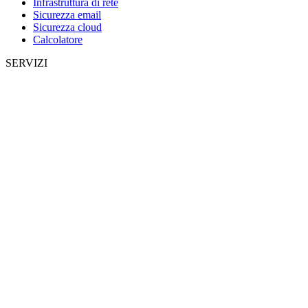
Infrastruttura di rete
Sicurezza email
Sicurezza cloud
Calcolatore
SERVIZI