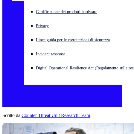
Cyberattacco in corso? Ottieni assistenza immediata
Certificazione dei prodotti hardware
Accedi
Privacy
Open search
Linee guida per le esercitazioni di sicurezza
Open language switcher
Italiano
Incident response
Digital Operational Resilience Act (Regolamento sulla resi
Scritto da
Counter Threat Unit Research Team