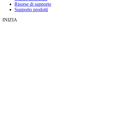
Risorse di supporto
Supporto prodotti
INIZIA