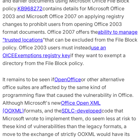
and earlier documents using Microsoft Office File Block
policy.
KB968272
contains details for Microsoft Office
2003 and Microsoft Office 2007 on applying registry
changes to prohibit users from opening Office 2003
format documents. Office 2007 offers the
ability to manage
"trusted locations
"
that can be excluded from the File Block
policy. Office 2003 users must instead
use an
OICEExemptions registry key
if they want to exempt a
directory from the File Block policy.
It remains to be seen if
OpenOffice
or other alternative
office suites are affected by the same kind of
programming flaw that caused the vulnerability in Office.
Although Microsoft's new
Office Open XML
(OOXML)
formats, and the
SDLC-developed
code that
Microsoft wrote to implement them, do seem less at risk to
these kind of vulnerabilities than the legacy formats, a
move to the exchange of strictly OOXML would have its