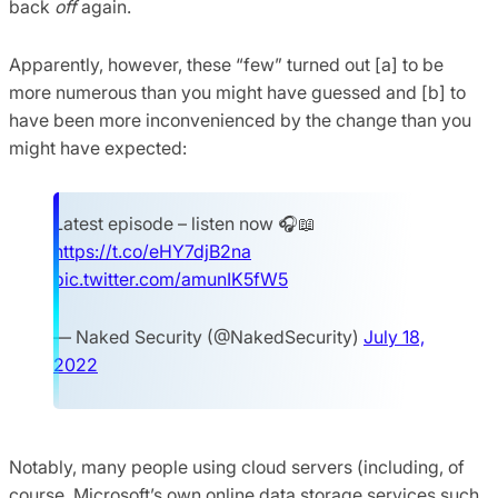
back
off
again.
Apparently, however, these “few” turned out [a] to be
more numerous than you might have guessed and [b] to
have been more inconvenienced by the change than you
might have expected:
Latest episode – listen now 🎧📖
https://t.co/eHY7djB2na
pic.twitter.com/amunIK5fW5
— Naked Security (@NakedSecurity)
July 18,
2022
Notably, many people using cloud servers (including, of
course, Microsoft’s own online data storage services such