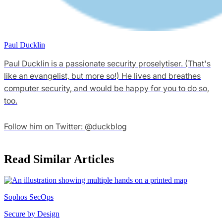
Paul Ducklin
Paul Ducklin is a passionate security proselytiser. (That's
like an evangelist, but more so!) He lives and breathes
computer security, and would be happy for you to do so,
too.
Follow him on Twitter: @duckblog
Read Similar Articles
Sophos SecOps
Secure by Design