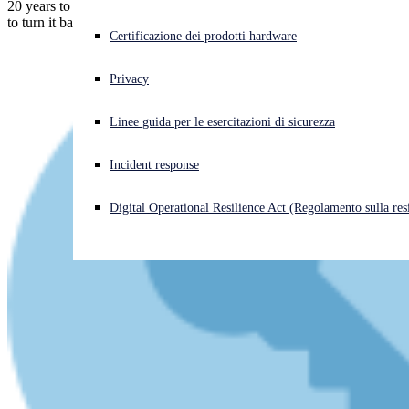
20 years to turn it on, then 20 weeks to turn it off, then just 2 weeks
to turn it back on again. That's progress!
Cyberattacco in corso? Ottieni assistenza immediata
Certificazione dei prodotti hardware
Accedi
Privacy
Open search
Linee guida per le esercitazioni di sicurezza
Open language switcher
Italiano
Incident response
Digital Operational Resilience Act (Regolamento sulla resi