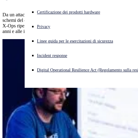
Cyberattacco in corso? Ottieni assistenza immediata
Certificazione dei prodotti hardware
Da un attacco ransomware con crittografia quintupla a stravaganti
Accedi
schemi del dark web e fallimenti dell'intelligenza artificiale, Sophos
X-Ops ripensa ad alcuni dei nostri incidenti più strani degli ultimi
Privacy
anni e alle importanti lezioni che ne abbiamo tratto.
Open search
Linee guida per le esercitazioni di sicurezza
Open language switcher
Italiano
Incident response
Digital Operational Resilience Act (Regolamento sulla resi