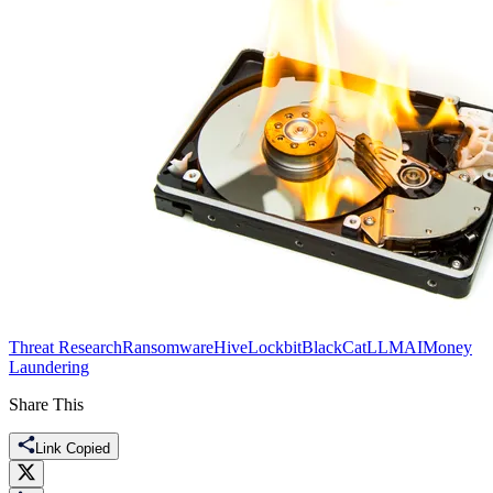
Threat Research
Ransomware
Hive
Lockbit
BlackCat
LLM
AI
Money
Laundering
Share This
Link Copied