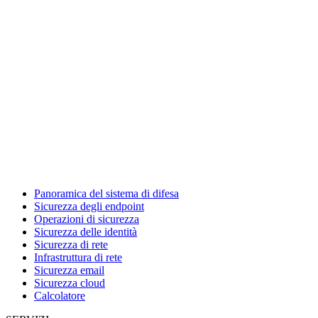
Panoramica del sistema di difesa
Sicurezza degli endpoint
Operazioni di sicurezza
Sicurezza delle identità
Sicurezza di rete
Infrastruttura di rete
Sicurezza email
Sicurezza cloud
Calcolatore