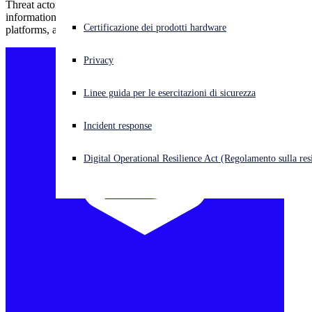
Threat actors pivot their tactics to exploit perceived COVID-19
information vacuums, increased reliance on remote conferencing
Cyberattacco in corso? Ottieni assistenza immediata
Certificazione dei prodotti hardware
platforms, and victims’ fears.
Accedi
Privacy
Open search
Linee guida per le esercitazioni di sicurezza
Open language switcher
Italiano
Incident response
Digital Operational Resilience Act (Regolamento sulla resi