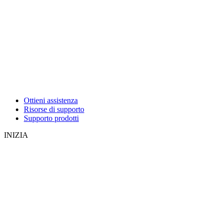
Ottieni assistenza
Risorse di supporto
Supporto prodotti
INIZIA