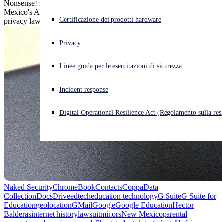
Nonsense! says Google in response to a lawsuit filed by New
Mexico's AG, which accuses Google of violating COPPA's child
Cyberattacco in corso? Ottieni assistenza immediata
Certificazione dei prodotti hardware
privacy laws.
Accedi
Privacy
Open search
Linee guida per le esercitazioni di sicurezza
Open language switcher
Italiano
Incident response
Digital Operational Resilience Act (Regolamento sulla resi
Naked Security
ChromeBook
Contacts
Coppa
Data
Collection
Docs
Drive
edtech
education technology
G Suite
G Suite for
Education
geolocation
GMail
Google
Google Education
Hector
Balderas
internet history
lawsuit
minors
New Mexico
parental