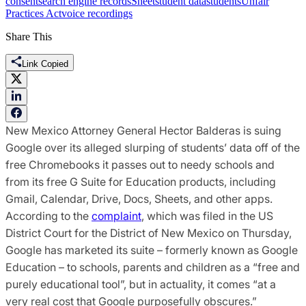
consent
search engine records
Sheet
student data
students
Unfair
Practices Act
voice recordings
Share This
Link Copied
New Mexico Attorney General Hector Balderas is suing
Google over its alleged slurping of students’ data off of the
free Chromebooks it passes out to needy schools and
from its free G Suite for Education products, including
Gmail, Calendar, Drive, Docs, Sheets, and other apps.
According to the
complaint
, which was filed in the US
District Court for the District of New Mexico on Thursday,
Google has marketed its suite – formerly known as Google
Education – to schools, parents and children as a “free and
purely educational tool”, but in actuality, it comes “at a
very real cost that Google purposefully obscures.”