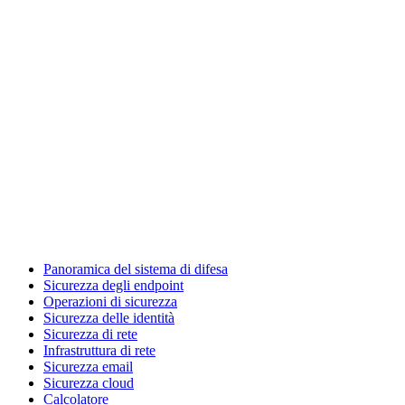
Panoramica del sistema di difesa
Sicurezza degli endpoint
Operazioni di sicurezza
Sicurezza delle identità
Sicurezza di rete
Infrastruttura di rete
Sicurezza email
Sicurezza cloud
Calcolatore