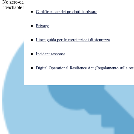
No zero-days, but some interesting patches with their very own
"teachable moments".
Cyberattacco in corso? Ottieni assistenza immediata
Certificazione dei prodotti hardware
Accedi
Privacy
Open search
Linee guida per le esercitazioni di sicurezza
Open language switcher
Italiano
Incident response
Digital Operational Resilience Act (Regolamento sulla resi