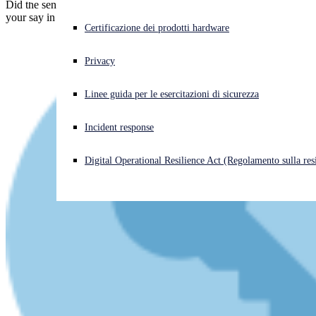
Did the sentence fit the crime? Read the backstory, and then have
your say in our comments! (You may post anonymously.)
Cyberattacco in corso? Ottieni assistenza immediata
Certificazione dei prodotti hardware
Accedi
Privacy
Open search
Linee guida per le esercitazioni di sicurezza
Open language switcher
Italiano
Incident response
Digital Operational Resilience Act (Regolamento sulla resi