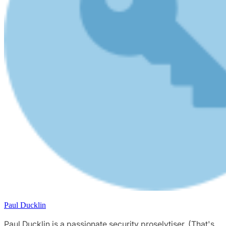
Paul Ducklin
Paul Ducklin is a passionate security proselytiser. (That's