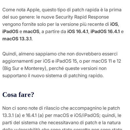
Come nota Apple, questo tipo di patch rapida è la prima
del suo genere: le nuove Security Rapid Response
vengono fornite solo per la versione più recente di
iOS
,
iPadOS
e
macOS
, a partire da
iOS 16.4.1
,
iPadOS 16.4.1
e
macOS 13.3.1
.
Quindi, almeno sappiamo che non dovrebbero esserci
aggiornamenti per iOS e iPadOS 15, o per macOS 11 e 12
(Big Sur e Monterey), perché queste versioni non
supportano il nuovo sistema di patching rapido.
Cosa fare?
Non ci sono note di rilascio che accompagnino le patch
13.3.1 (a) e 16.4.1 (a) per macOS e iOS/iPadOS; quindi, le
parti del sistema che necessitavano di patch e la natura
delle vulnerabilità che sono state corrette non sono state