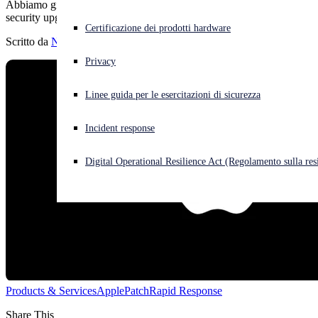
Abbiamo già scritto molte volte dell'incertezza del processo di
security upgrade di Apple
Cyberattacco in corso? Ottieni assistenza immediata
Certificazione dei prodotti hardware
Accedi
Scritto da
Naked Security
Privacy
Open search
Linee guida per le esercitazioni di sicurezza
Open language switcher
Italiano
Incident response
Digital Operational Resilience Act (Regolamento sulla resi
Products & Services
Apple
Patch
Rapid Response
Share This