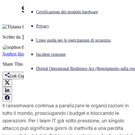
superi le difese.
Cyberattacco in corso? Ottieni assistenza immediata
Certificazione dei prodotti hardware
Accedi
Privacy
Open search
Scritto da
Tiziana Carboni
Linee guida per le esercitazioni di sicurezza
Open language switcher
Italiano
Sophos Insights
Firewall
Ransomware
Incident response
Share This
Digital Operational Resilience Act (Regolamento sulla resi
Link Copied
Il ransomware continua a paralizzare le organizzazioni in
tutto il mondo, prosciugando i budget e bloccando le
operazioni. Per i team IT già sotto pressione, un singolo
attacco può significare giorni di inattività e una perdita