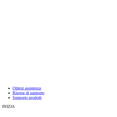
Ottieni assistenza
Risorse di supporto
Supporto prodotti
INIZIA