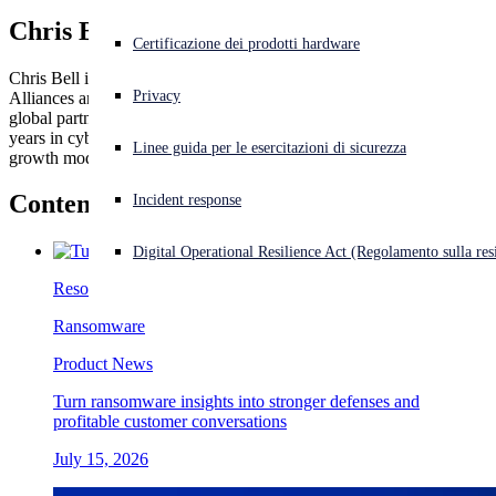
Chris Bell
Cyberattacco in corso? Ottieni assistenza immediata
Certificazione dei prodotti hardware
Accedi
Chris Bell is the Senior Vice President of Global Channels,
Privacy
Alliances and Corporate Development at Sophos, where he leads
global partner ecosystem strategy and development. With over 20
Open search
years in cybersecurity, he is passionate about creating sustainable
Linee guida per le esercitazioni di sicurezza
Open language switcher
Italiano
growth models for channel partners in an evolving threat landscape.
Contenuto di
Chris Bell
Incident response
Digital Operational Resilience Act (Regolamento sulla resi
Resources
Ransomware
Product News
Turn ransomware insights into stronger defenses and
profitable customer conversations
July 15, 2026