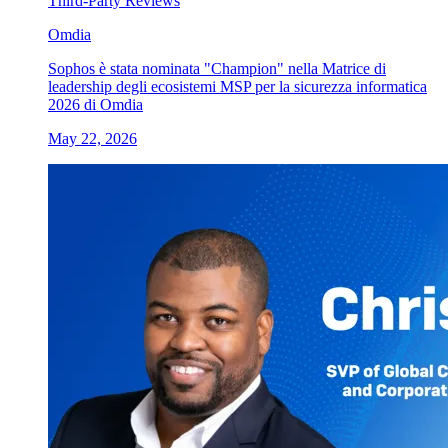
Third-Party Reviews
Omdia
Sophos è stata nominata "Champion" nella Matrice di
leadership degli ecosistemi MSP per la sicurezza informatica
2026 di Omdia
May 22, 2026