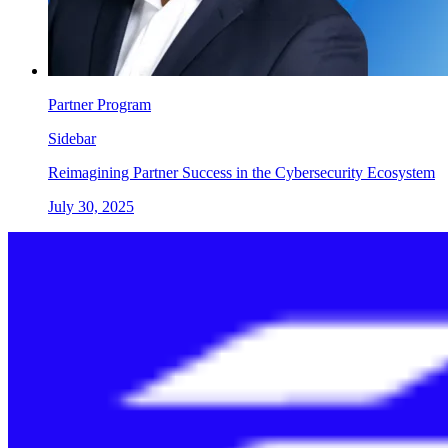
Partner Program
Sidebar
Reimagining Partner Success in the Cybersecurity Ecosystem
July 30, 2025