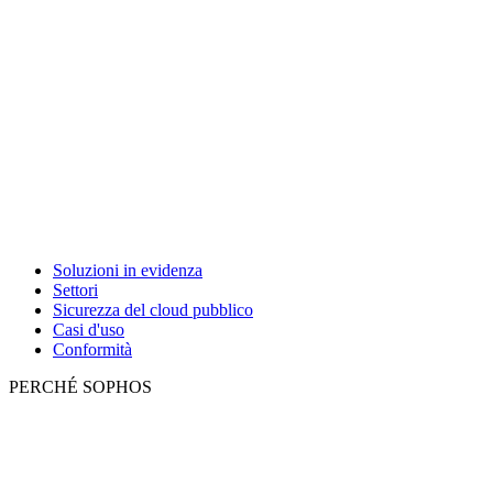
Soluzioni in evidenza
Settori
Sicurezza del cloud pubblico
Casi d'uso
Conformità
PERCHÉ SOPHOS