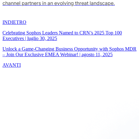
channel partners in an evolving threat landscape.
INDIETRO
Celebrating Sophos Leaders Named to CRN’s 2025 Top 100
Executives
|
luglio 30, 2025
Unlock a Game-Changing Business Opportunity with Sophos MDR
– Join Our Exclusive EMEA Webinar!
|
agosto 11, 2025
AVANTI