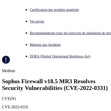
Vous subissez une cyberattaque ? Obtenez une aide immédiate.
Certification des produits matériels
Se connecter
Vie privée
Open search
Recommandations pour les exercices de simulation de sécu
Open language switcher
Français
Réponse aux incidents
DORA (Digital Operational Resilience Act)
Medium
Sophos Firewall v18.5 MR3 Resolves 
Security Vulnerabilities (CVE-2022-0331)
CVE(N)
CVE-2022-0331