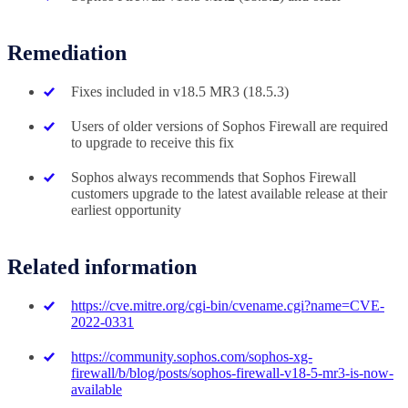
Remediation
Fixes included in v18.5 MR3 (18.5.3)
Users of older versions of Sophos Firewall are required
to upgrade to receive this fix
Sophos always recommends that Sophos Firewall
customers upgrade to the latest available release at their
earliest opportunity
Related information
https://cve.mitre.org/cgi-bin/cvename.cgi?name=CVE-
2022-0331
https://community.sophos.com/sophos-xg-
firewall/b/blog/posts/sophos-firewall-v18-5-mr3-is-now-
available