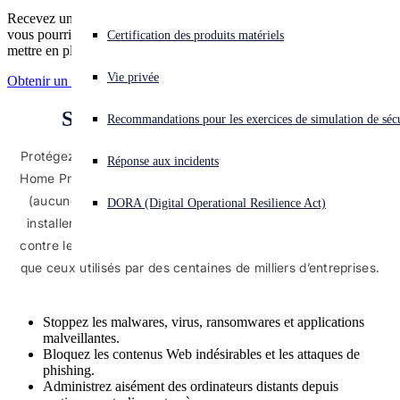
Recevez un devis sans engagement et découvrez les économies que
vous pourriez réaliser en choisissant Sophos MDR plutôt que de
Vous subissez une cyberattaque ? Obtenez une aide immédiate.
Certification des produits matériels
Se connecter
mettre en place votre propre centre opérationnel de sécurité (SOC).
Vie privée
Obtenir un devis
Open search
Sophos Home pour PC et Mac
Recommandations pour les exercices de simulation de sécu
Open language switcher
Français
Protégez tous les ordinateurs de votre maison avec Sophos
Réponse aux incidents
Home Premium, disponible avec un essai gratuit de 30 jours
(aucune carte bancaire requise). Vous pouvez désormais
DORA (Digital Operational Resilience Act)
installer chez vous le même antivirus, la même protection
contre les malwares et la même technologie de filtrage Web
que ceux utilisés par des centaines de milliers d’entreprises.
Stoppez les malwares, virus, ransomwares et applications
malveillantes.
Bloquez les contenus Web indésirables et les attaques de
phishing.
Administrez aisément des ordinateurs distants depuis