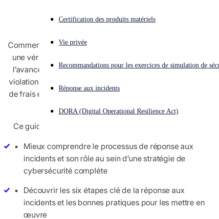
incidents
Vous subissez une cyberattaque ? Obtenez une aide immédiate.
Certification des produits matériels
Se connecter
Vie privée
Comment éviter qu’une cyberattaque ne se transforme en
une véritable violation de sécurité ? Il faut se préparer à
Open search
Recommandations pour les exercices de simulation de sécu
Open language switcher
Français
l’avance. Souvent, les organisations réalisent après une
violation qu’elles auraient pu s’éviter beaucoup de tracas,
Réponse aux incidents
de frais et de temps d’arrêt si elles avaient eu en place un
plan de réponse aux incidents.
DORA (Digital Operational Resilience Act)
Ce guide de
réponse aux incidents
vous permettra de :
Mieux comprendre le processus de réponse aux
incidents et son rôle au sein d’une stratégie de
cybersécurité complète
Découvrir les six étapes clé de la réponse aux
incidents et les bonnes pratiques pour les mettre en
œuvre