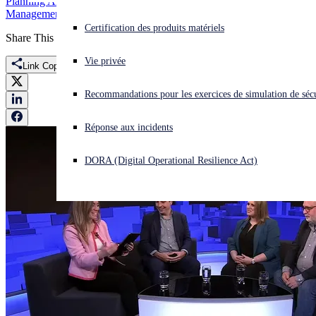
Planning And Assessment
Siem Alternative
Vulnerability
Management
Webinar
Vous subissez une cyberattaque ? Obtenez une aide immédiate.
Certification des produits matériels
Share This
Se connecter
Vie privée
Link Copied
Open search
Recommandations pour les exercices de simulation de sécu
Open language switcher
Français
Réponse aux incidents
DORA (Digital Operational Resilience Act)