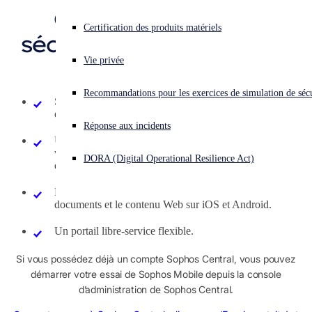
Gestion unifiée et
Essai gratuit
Vous subissez une cyberattaque ? Obtenez une aide immédiate.
Certification des produits matériels
sécurisée des systèmes
Se connecter
Comment acheter
d’extrémité
Vie privée
Open search
Recommandations pour les exercices de simulation de sécu
Open language switcher
Français
Sophos Central, avec Sophos Mobile, Endpoint, Server
Obtenir nos prix
et la sécurité réseau.
Réponse aux incidents
Une solution UEM complète vous permettant de gérer
vos appareils mobiles iOS, Android et Windows, en plus
DORA (Digital Operational Resilience Act)
de vos ordinateurs Windows 10 et macOS.
Des conteneurs Sophos pour la messagerie, les
documents et le contenu Web sur iOS et Android.
Un portail libre-service flexible.
Si vous possédez déjà un compte Sophos Central, vous pouvez
démarrer votre essai de Sophos Mobile depuis la console
d’administration de Sophos Central.