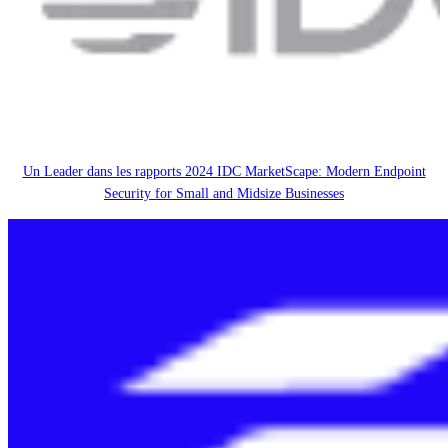
Un Leader dans les rapports 2024 IDC MarketScape: Modern Endpoint
Security for Small and Midsize Businesses