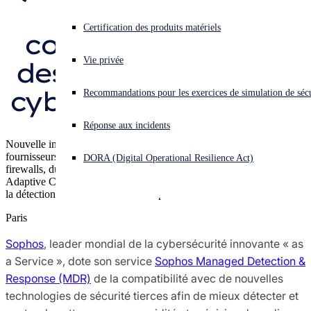
dote de la 
Recherche sur les menaces Sophos X-Ops
Vous subissez une cyberattaque ? Obtenez une aide immédiate.
Certification des produits matériels
compatibilité avec 
Se connecter
Récompenses et évaluations
Vie privée
des technologies de 
Open search
cybersécurité tierces
Recommandations pour les exercices de simulation de sécu
Open language switcher
Français
Contacts Presse
Réponse aux incidents
Nouvelle intégration des données télémétriques de solutions d’autres
fournisseurs en matière de sécurisation des postes de travail, des
DORA (Digital Operational Resilience Act)
firewalls, du cloud, des identités, des e-mails, etc. avec Sophos
Adaptive Cybersecurity Ecosystem (ACE) pour une amélioration de
la détection des menaces et de la réponse
Paris
Sophos
, leader mondial de la cybersécurité innovante « as
a Service », dote son service
Sophos Managed Detection &
Response (MDR)
de la compatibilité avec de nouvelles
technologies de sécurité tierces afin de mieux détecter et