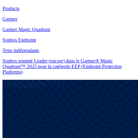
Products
Gartner
Gartner Magic Quadrant
Sophos Endpoint
Tests indépendants
Sophos nommé Leader (encore) dans le Gartner® Magic
Quadrant™ 2025 pour la catégorie EEP (Endpoint Protection
Platforms)