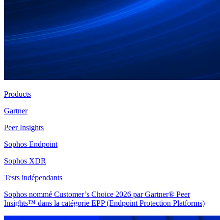
Products
Gartner
Peer Insights
Sophos Endpoint
Sophos XDR
Tests indépendants
Sophos nommé Customer’s Choice 2026 par Gartner® Peer
Insights™ dans la catégorie EPP (Endpoint Protection Platforms)