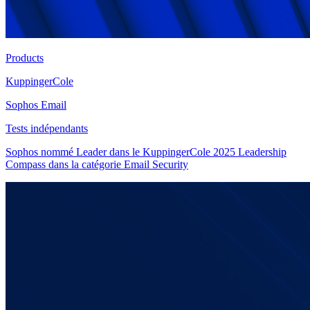
Products
KuppingerCole
Sophos Email
Tests indépendants
Sophos nommé Leader dans le KuppingerCole 2025 Leadership
Compass dans la catégorie Email Security