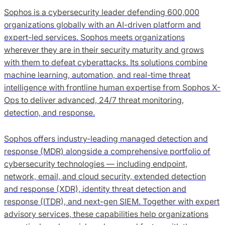
Sophos is a cybersecurity leader defending 600,000
organizations globally with an AI-driven platform and
expert-led services. Sophos meets organizations
wherever they are in their security maturity and grows
with them to defeat cyberattacks. Its solutions combine
machine learning, automation, and real-time threat
intelligence with frontline human expertise from Sophos X-
Ops to deliver advanced, 24/7 threat monitoring,
detection, and response.
Sophos offers industry-leading managed detection and
response (MDR) alongside a comprehensive portfolio of
cybersecurity technologies — including endpoint,
network, email, and cloud security, extended detection
and response (XDR), identity threat detection and
response (ITDR), and next-gen SIEM. Together with expert
advisory services, these capabilities help organizations