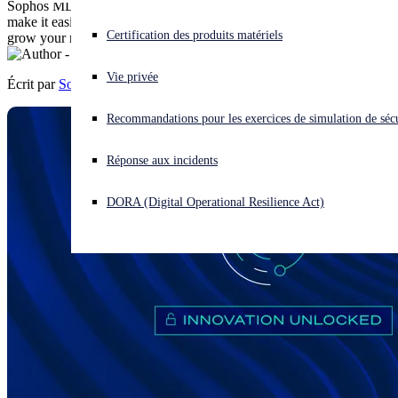
Sophos MDR continues to raise the bar and our latest enhancements
make it easier than ever to win new deals, retain customers and
Vous subissez une cyberattaque ? Obtenez une aide immédiate.
Certification des produits matériels
grow your recurring revenue.
Se connecter
Vie privée
Écrit par
Sophos
Open search
Recommandations pour les exercices de simulation de sécu
Open language switcher
Français
Réponse aux incidents
DORA (Digital Operational Resilience Act)