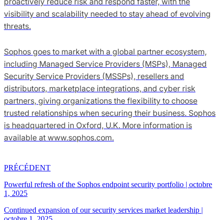
proactively reduce risk and respond faster, with the
visibility and scalability needed to stay ahead of evolving
threats.
Sophos goes to market with a global partner ecosystem,
including Managed Service Providers (MSPs), Managed
Security Service Providers (MSSPs), resellers and
distributors, marketplace integrations, and cyber risk
partners, giving organizations the flexibility to choose
trusted relationships when securing their business. Sophos
is headquartered in Oxford, U.K. More information is
available at www.sophos.com.
PRÉCÉDENT
Powerful refresh of the Sophos endpoint security portfolio
|
octobre
1, 2025
Continued expansion of our security services market leadership
|
octobre 1, 2025