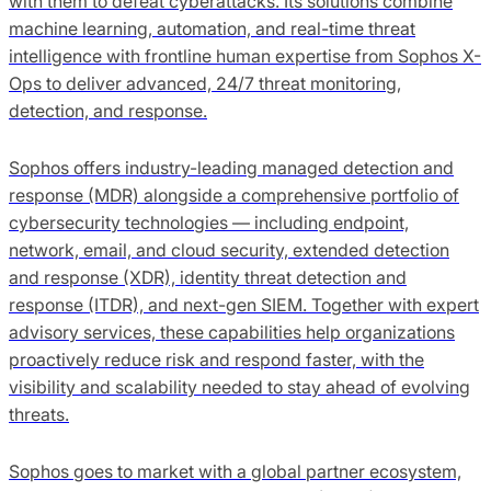
with them to defeat cyberattacks. Its solutions combine
machine learning, automation, and real-time threat
intelligence with frontline human expertise from Sophos X-
Ops to deliver advanced, 24/7 threat monitoring,
detection, and response.
Sophos offers industry-leading managed detection and
response (MDR) alongside a comprehensive portfolio of
cybersecurity technologies — including endpoint,
network, email, and cloud security, extended detection
and response (XDR), identity threat detection and
response (ITDR), and next-gen SIEM. Together with expert
advisory services, these capabilities help organizations
proactively reduce risk and respond faster, with the
visibility and scalability needed to stay ahead of evolving
threats.
Sophos goes to market with a global partner ecosystem,