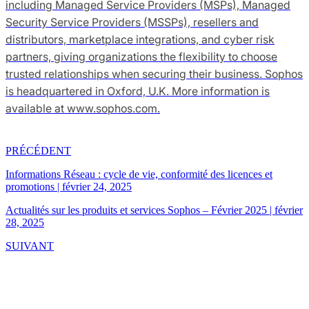
including Managed Service Providers (MSPs), Managed
Security Service Providers (MSSPs), resellers and
distributors, marketplace integrations, and cyber risk
partners, giving organizations the flexibility to choose
trusted relationships when securing their business. Sophos
is headquartered in Oxford, U.K. More information is
available at www.sophos.com.
PRÉCÉDENT
Informations Réseau : cycle de vie, conformité des licences et
promotions
|
février 24, 2025
Actualités sur les produits et services Sophos – Février 2025
|
février
28, 2025
SUIVANT