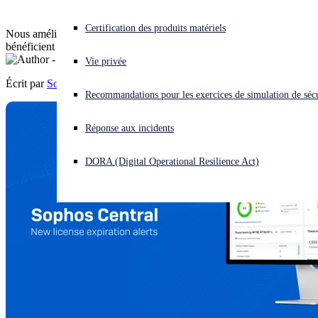
Vous subissez une cyberattaque ? Obtenez une aide immédiate.
Certification des produits matériels
Nous améliorons les alertes d’expiration pour que vos clients
Se connecter
bénéficient d’une protection sans faille contre les dernières menaces.
Vie privée
Écrit par
Sophos
Open search
Recommandations pour les exercices de simulation de sécu
Open language switcher
Français
Réponse aux incidents
DORA (Digital Operational Resilience Act)