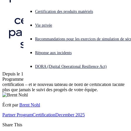
de bord des 
Vous subissez une cyberattaque ? Obtenez une aide immédiate.
Certification des produits matériels
certifications des 
Se connecter
Vie privée
partenaires Sophos 
Open search
Recommandations pour les exercices de simulation de sécu
sont désormais 
Open language switcher
Français
disponibles
Réponse aux incidents
DORA (Digital Operational Resilience Act)
Depuis le 1er octobre 2025, votre progression au sein du
Programme Partenaires repose désormais sur des points de
certification – et le nouveau tableau de bord de certification facilite
plus que jamais le suivi des progrès de votre équipe.
Écrit par
Brent Nohl
Partner Program
Certification
December 2025
Share This