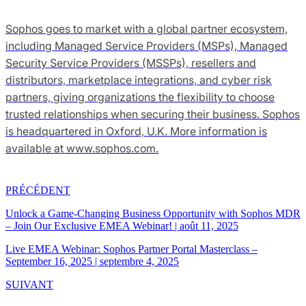
Sophos goes to market with a global partner ecosystem,
including Managed Service Providers (MSPs), Managed
Security Service Providers (MSSPs), resellers and
distributors, marketplace integrations, and cyber risk
partners, giving organizations the flexibility to choose
trusted relationships when securing their business. Sophos
is headquartered in Oxford, U.K. More information is
available at www.sophos.com.
PRÉCÉDENT
Unlock a Game-Changing Business Opportunity with Sophos MDR
– Join Our Exclusive EMEA Webinar!
|
août 11, 2025
Live EMEA Webinar: Sophos Partner Portal Masterclass –
September 16, 2025
|
septembre 4, 2025
SUIVANT