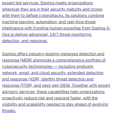
expert-led services. Sophos meets organizations
wherever they are in their security maturity and grows
with them to defeat cyberattacks. Its solutions combine
machine learning, automation, and real-time threat
intelligence with frontline human expertise from Sophos X-
Ops to deliver advanced, 24/7 threat monitoring,
detection, and response.
Sophos offers industry-leading managed detection and
response (MDR) alongside a comprehensive portfolio of
cybersecurity technologies — including endpoint,
network, email, and cloud security, extended detection
and response (XDR), identity threat detection and
response (ITDR), and next-gen SIEM. Together with expert
advisory services, these capabilities help organizations
proactively reduce risk and respond faster, with the
visibility and scalability needed to stay ahead of evolving
threats.