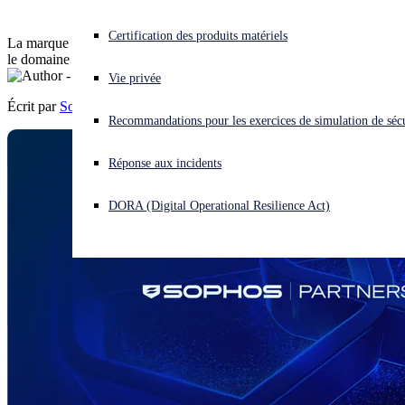
Vous subissez une cyberattaque ? Obtenez une aide immédiate.
Certification des produits matériels
La marque Sophos évolue pour refléter notre position de leader dans
Se connecter
le domaine de la cybersécurité.
Vie privée
Écrit par
Sophos
Open search
Recommandations pour les exercices de simulation de sécu
Open language switcher
Français
Réponse aux incidents
DORA (Digital Operational Resilience Act)