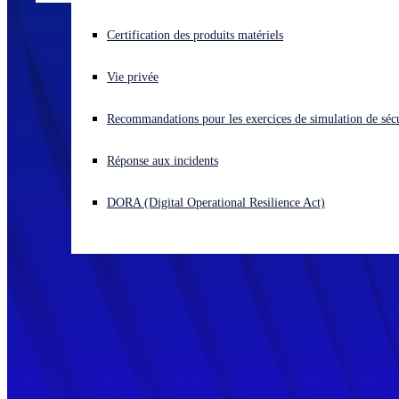
Vous subissez une cyberattaque ? Obtenez une aide immédiate.
Certification des produits matériels
Se connecter
Vie privée
Open search
Recommandations pour les exercices de simulation de sécu
Open language switcher
Français
Réponse aux incidents
DORA (Digital Operational Resilience Act)