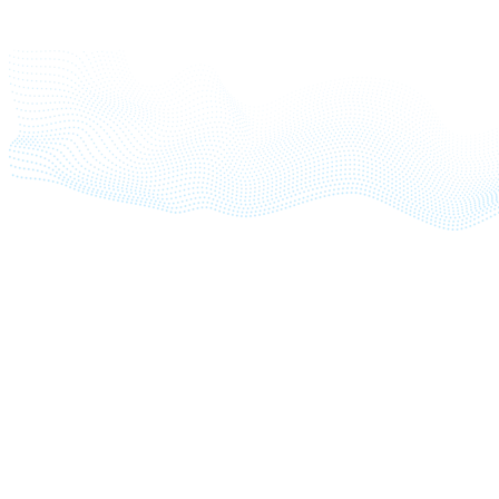
Commencez dès
aujourd’hui
Nous offrons la meilleure protection Endpoint sur le
marché.
Avec Sophos Endpoint, vous pouvez :
Obtenir une sécurité Endpoint qui bloque le plus large
éventail de menaces avant qu’elles n’aient un impact