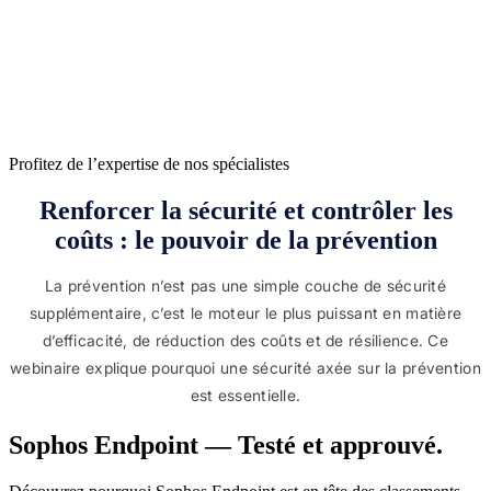
Si vous possédez un compte Sophos Central, vous pouvez
vous inscrire pour une évaluation gratuite de Sophos
Endpoint et Sophos XDR depuis la console Sophos Central
Admin. Pour cela, connectez-vous à Sophos Central,
sélectionnez « Essais gratuits » puis « Sophos Endpoint ».
Profitez de l’expertise de nos spécialistes
Renforcer la sécurité et contrôler les
coûts : le pouvoir de la prévention
La prévention n’est pas une simple couche de sécurité
supplémentaire, c’est le moteur le plus puissant en matière
d’efficacité, de réduction des coûts et de résilience. Ce
webinaire explique pourquoi une sécurité axée sur la prévention
est essentielle.
Sophos Endpoint — Testé et approuvé.