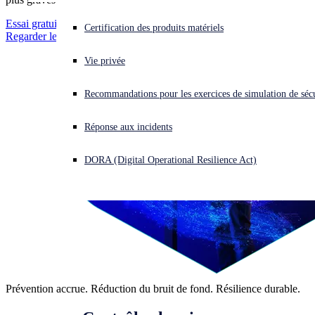
Essai gratuit de Sophos Endpoint
Vous subissez une cyberattaque ? Obtenez une aide immédiate.
Certification des produits matériels
Regarder le webinaire sur la prévention
Se connecter
Vie privée
Open search
Recommandations pour les exercices de simulation de sécu
Open language switcher
Français
Réponse aux incidents
DORA (Digital Operational Resilience Act)
Prévention accrue. Réduction du bruit de fond. Résilience durable.